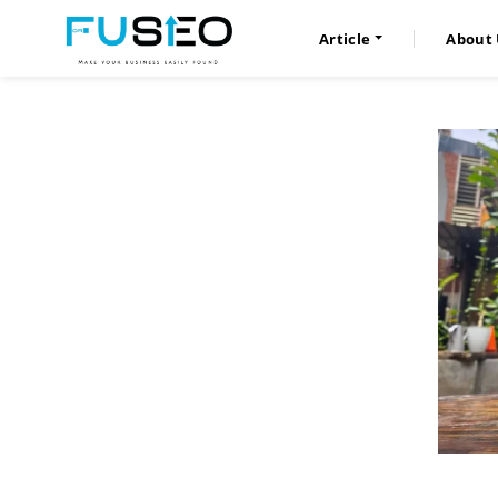
Article
About 