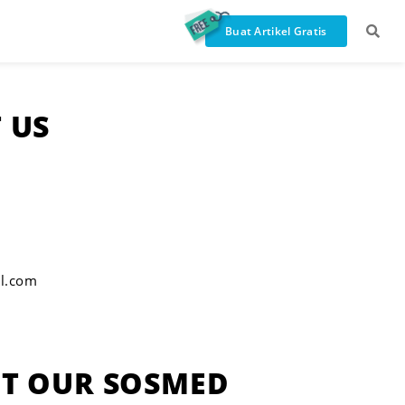
Buat Artikel Gratis
 U
S
l.com
T OUR SOSMED