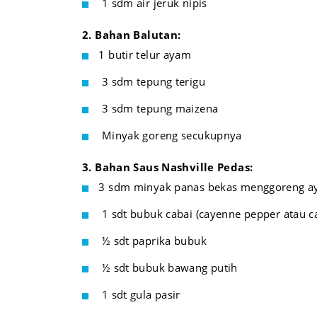
1 sdm air jeruk nipis
2. Bahan Balutan:
1 butir telur ayam
3 sdm tepung terigu
3 sdm tepung maizena
Minyak goreng secukupnya
3. Bahan Saus Nashville Pedas:
3 sdm minyak panas bekas menggoreng 
1 sdt bubuk cabai (cayenne pepper atau ca
½ sdt paprika bubuk
½ sdt bubuk bawang putih
1 sdt gula pasir