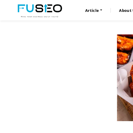
Article
About 