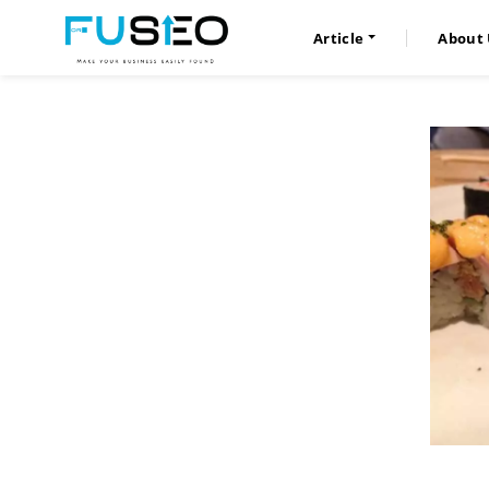
Article
About 