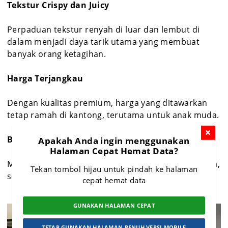
Tekstur Crispy dan Juicy
Perpaduan tekstur renyah di luar dan lembut di
dalam menjadi daya tarik utama yang membuat
banyak orang ketagihan.
Harga Terjangkau
Dengan kualitas premium, harga yang ditawarkan
tetap ramah di kantong, terutama untuk anak muda.
Branding Kekinian
Apakah Anda ingin menggunakan
Halaman Cepat Hemat Data?
Mulai dari desain tempat hingga penyajian makanan,
Tekan tombol hijau untuk pindah ke halaman
semuanya dibuat menarik dan Instagramable.
cepat hemat data
GUNAKAN HALAMAN CEPAT
TETAP GUNAKAN HALAMAN PENUH VERSI MOBILE