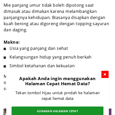
Mie panjang umur tidak boleh dipotong saat
dimasak atau dimakan karena melambangkan
panjangnya kehidupan. Biasanya disajikan dengan
kuah bening atau digoreng dengan topping sayuran
dan daging.
Makna:
Usia yang panjang dan sehat
Kelangsungan hidup yang penuh berkah
Simbol ketahanan dan kekuatan
Makanan ini sangat dianjurkan untuk disantap oleh
Apakah Anda ingin menggunakan
orang tua atau anggota keluarga yang lebih tua
Halaman Cepat Hemat Data?
sebagai bentuk doa panjang umur.
Tekan tombol hijau untuk pindah ke halaman
cepat hemat data
GUNAKAN HALAMAN CEPAT