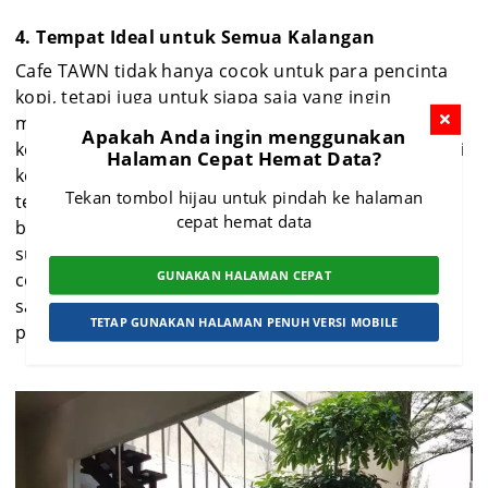
4. Tempat Ideal untuk Semua Kalangan
Cafe TAWN tidak hanya cocok untuk para pencinta
kopi, tetapi juga untuk siapa saja yang ingin
menikmati suasana hangat bersama teman atau
Apakah Anda ingin menggunakan
keluarga. Tempat ini sangat fleksibel untuk berbagai
Halaman Cepat Hemat Data?
kegiatan, mulai dari berkumpul dengan teman-
Tekan tombol hijau untuk pindah ke halaman
teman, bekerja, hingga menikmati momen spesial
cepat hemat data
bersama orang tercinta. Keindahan interior dan
suasana yang nyaman menjadikan kafe ini sangat
GUNAKAN HALAMAN CEPAT
cocok untuk berbagai kesempatan, baik itu acara
santai, perayaan kecil, atau sekadar untuk melepas
TETAP GUNAKAN HALAMAN PENUH VERSI MOBILE
penat.