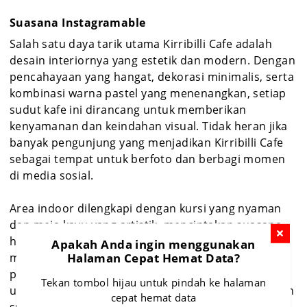
Suasana Instagramable
Salah satu daya tarik utama Kirribilli Cafe adalah
desain interiornya yang estetik dan modern. Dengan
pencahayaan yang hangat, dekorasi minimalis, serta
kombinasi warna pastel yang menenangkan, setiap
sudut kafe ini dirancang untuk memberikan
kenyamanan dan keindahan visual. Tidak heran jika
banyak pengunjung yang menjadikan Kirribilli Cafe
sebagai tempat untuk berfoto dan berbagi momen
di media sosial.
Area indoor dilengkapi dengan kursi yang nyaman
dan meja kayu yang artistik, menciptakan suasana
hangat dan akrab. Sementara itu, area outdoor
Apakah Anda ingin menggunakan
Halaman Cepat Hemat Data?
memberikan pengalaman berbeda dengan
pemandangan yang asri dan udara segar, ideal
Tekan tombol hijau untuk pindah ke halaman
untuk menikmati kopi di pagi atau sore hari. Dengan
cepat hemat data