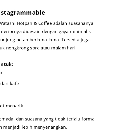
Instagrammable
 Watashi Hotpan & Coffee adalah suasananya
nteriornya didesain dengan gaya minimalis
njung betah berlama-lama. Tersedia juga
tuk nongkrong sore atau malam hari.
untuk:
an
 dari kafe
pot menarik
memadai dan suasana yang tidak terlalu formal
 menjadi lebih menyenangkan.