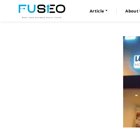
Article
About 