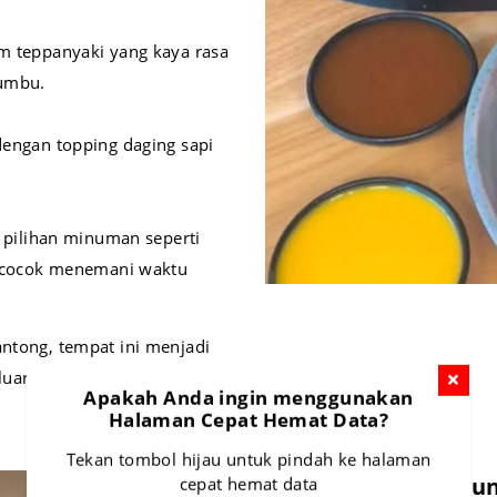
m teppanyaki yang kaya rasa
bumbu.
dengan topping daging sapi
i pilihan minuman seperti
g cocok menemani waktu
antong, tempat ini menjadi
uarkan biaya besar.
Apakah Anda ingin menggunakan
Halaman Cepat Hemat Data?
Tekan tombol hijau untuk pindah ke halaman
Pengalaman Pengun
cepat hemat data