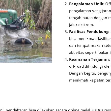
Pengalaman Unik:
Of
pengalaman yang jarang
tengah hutan dengan me
jalur ekstrem.
Fasilitas Pendukung:
bisa menikmati fasilita
dan tempat makan sete
aktivitas seperti bakar
Keamanan Terjamin
off-road dilindungi ole
Dengan begitu, pengun
menikmati kegiatan ter
ni, pendaftaran bisa dilakukan secara online melalui situs res