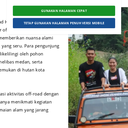
GUNAKAN HALAMAN CEPAT
oad Hutan Cemara Pakal
TETAP GUNAKAN HALAMAN PENUH VERSI MOBILE
ur off-road. Taman Hutan
, memberikan nuansa alami
 yang seru. Para pengunjung
ikelilingi oleh pohon
elibas medan, serta
emukan di hutan kota
asi aktivitas off-road dengan
hanya menikmati kegiatan
maian alam yang jarang