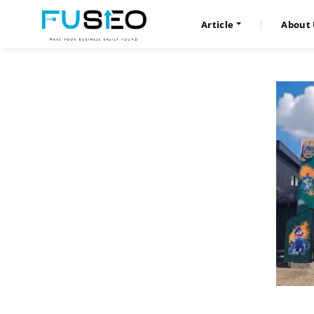
Article
About 