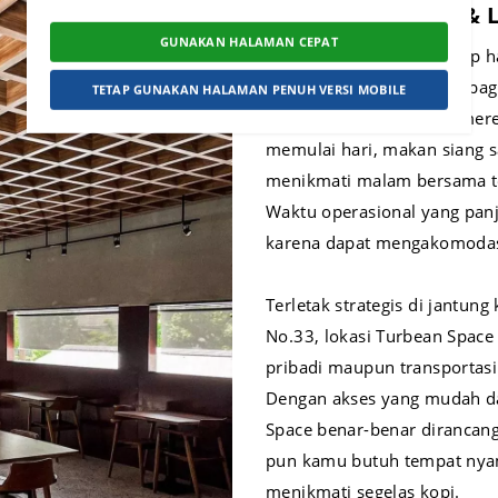
Jam Operasional & L
GUNAKAN HALAMAN CEPAT
Turbean Space buka setiap h
memberikan fleksibilitas ba
TETAP GUNAKAN HALAMAN PENUH VERSI MOBILE
dengan jadwal aktivitas mer
memulai hari, makan siang s
menikmati malam bersama te
Waktu operasional yang panj
karena dapat mengakomodasi
Terletak strategis di jantung
No.33, lokasi Turbean Spac
pribadi maupun transportasi
Dengan akses yang mudah da
Space benar-benar dirancang
pun kamu butuh tempat nyam
menikmati segelas kopi.