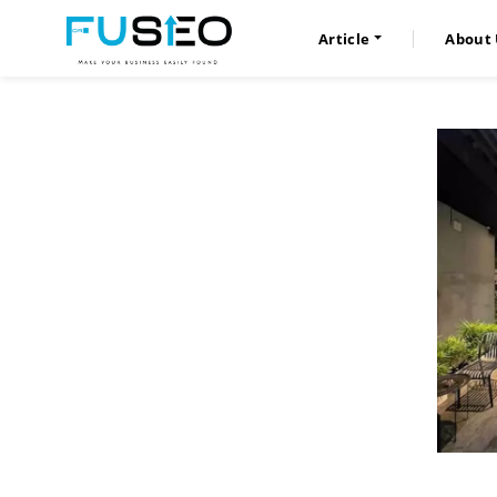
Article
About 