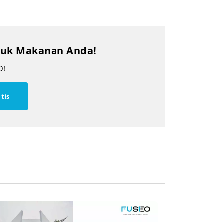
oduk Makanan Anda!
O!
tis