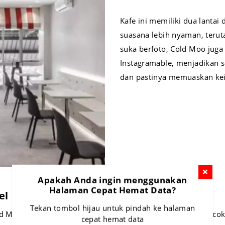
Kafe ini memiliki dua lanta
suasana lebih nyaman, terut
suka berfoto, Cold Moo juga
Instagramable, menjadikan 
dan pastinya memuaskan kein
Apakah Anda ingin menggunakan
Halaman Cepat Hemat Data?
el
Tekan tombol hijau untuk pindah ke halaman
old Moo Surabaya juga menawarkan suasana yang sangat cocok
cepat hemat data