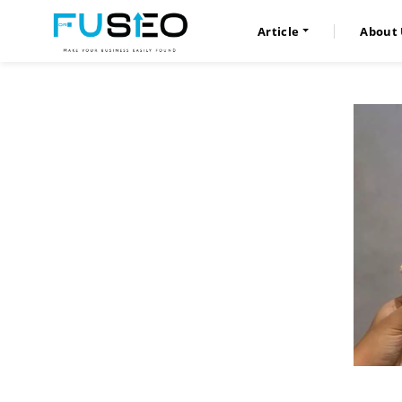
Article
About 