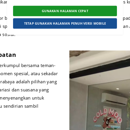
ikan kenyamanan bagi pengunjung yang ingin menikmati es kr
GUNAKAN HALAMAN CEPAT
door ber-AC yang membuat suasana lebih nyaman, terutama pad
TETAP GUNAKAN HALAMAN PENUH VERSI MOBILE
i spot foto yang Instagramable, menjadikan setiap kunjunga
sosial.
patan
berkumpul bersama teman-
omen spesial, atau sekadar
rabaya adalah pilihan yang
ariasi dan suasana yang
g menyenangkan untuk
u sendirian sambil