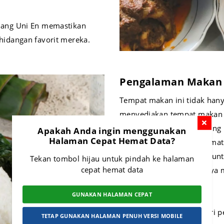
ang Uni En memastikan
idangan favorit mereka.
Pengalaman Makan
Tempat makan ini tidak hany
menyediakan tempat makan 
suasana di Masakan Padang U
Apakah Anda ingin menggunakan
Halaman Cepat Hemat Data?
pengunjung dapat menikmat
di tempat atau memesan unt
Tekan tombol hijau untuk pindah ke halaman
cepat hemat data
area strategis membuatnya 
sekitarnya.
GUNAKAN HALAMAN CEPAT
Bagi mereka yang mencari p
TETAP GUNAKAN HALAMAN PENUH VERSI MOBILE