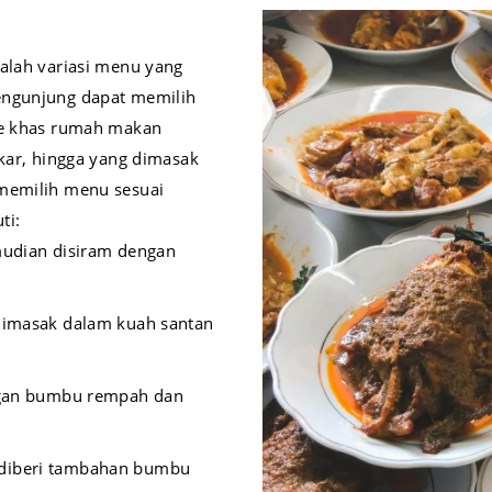
dalah variasi menu yang
engunjung dapat memilih
ase khas rumah makan
akar, hingga yang dimasak
 memilih menu sesuai
ti:
udian disiram dengan
 dimasak dalam kuah santan
engan bumbu rempah dan
g diberi tambahan bumbu