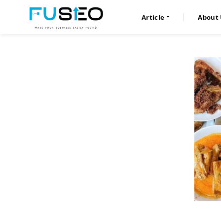
Article
About 