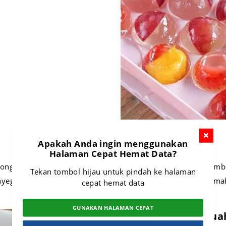
Apakah Anda ingin menggunakan
Halaman Cepat Hemat Data?
tongan-potongan kecil atau dalam cetakan khusus yang member
Tekan tombol hijau untuk pindah ke halaman
egarkan di acara-acara spesial atau sebagai camilan di ruma
cepat hemat data
GUNAKAN HALAMAN CEPAT
Popularitas Jeli Bua