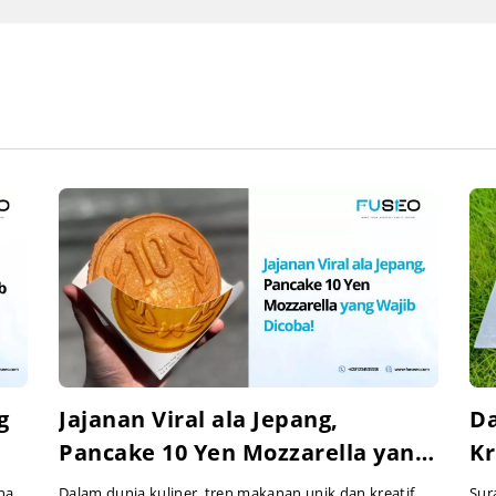
g
Jajanan Viral ala Jepang,
Da
Pancake 10 Yen Mozzarella yang
Kr
Wajib Dicoba!
Co
na
Dalam dunia kuliner, tren makanan unik dan kreatif
Sur