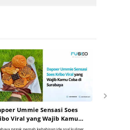
poer Ummie Sensasi Soes
ibo Viral yang Wajib Kamu
ba di Surabaya
abaya nggak pernah kehabisan ide soal kuliner