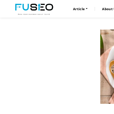
Article
About 