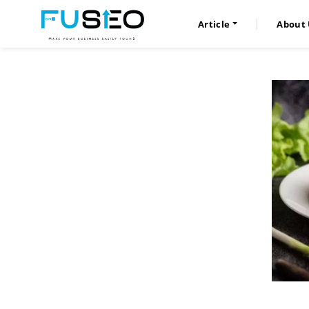
Article
About 