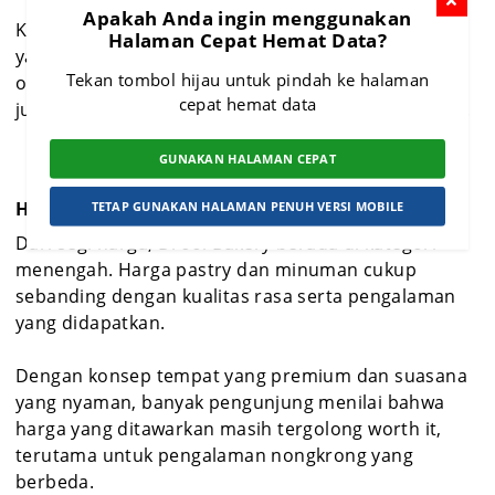
Apakah Anda ingin menggunakan
Konsep ini memberikan sensasi menikmati pastry
Halaman Cepat Hemat Data?
yang benar-benar fresh seperti baru keluar dari
Tekan tombol hijau untuk pindah ke halaman
oven. Selain itu, sistem self-service yang diterapkan
cepat hemat data
juga membuat pengalaman lebih praktis dan santai.
GUNAKAN HALAMAN CEPAT
Harga Menu & Value for Money
TETAP GUNAKAN HALAMAN PENUH VERSI MOBILE
Dari segi harga, Drool Bakery berada di kategori
menengah. Harga pastry dan minuman cukup
sebanding dengan kualitas rasa serta pengalaman
yang didapatkan.
Dengan konsep tempat yang premium dan suasana
yang nyaman, banyak pengunjung menilai bahwa
harga yang ditawarkan masih tergolong worth it,
terutama untuk pengalaman nongkrong yang
berbeda.