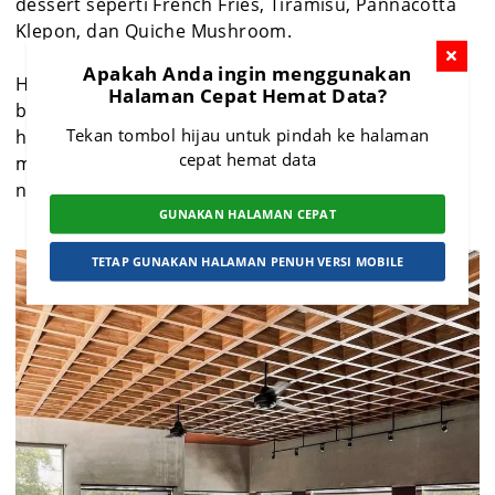
dessert seperti French Fries, Tiramisu, Pannacotta
Klepon, dan Quiche Mushroom.
Apakah Anda ingin menggunakan
Harga menu di Turbean Space sangat bersahabat,
Halaman Cepat Hemat Data?
berkisar antara Rp18.000 hingga Rp42.000. Dengan
Tekan tombol hijau untuk pindah ke halaman
harga tersebut, kamu sudah bisa menikmati
cepat hemat data
makanan dan minuman berkualitas di tempat yang
nyaman dan estetik.
GUNAKAN HALAMAN CEPAT
TETAP GUNAKAN HALAMAN PENUH VERSI MOBILE