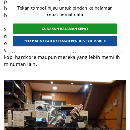
perhatian. Di sini, Anda bisa menikmati kopi dari
Tekan tombol hijau untuk pindah ke halaman
berbagai jenis biji kopi pilihan yang diracik oleh
cepat hemat data
barista berpengalaman.
Selain kopi, Dystopia juga menawarkan berbagai
GUNAKAN HALAMAN CEPAT
minuman segar dan manis yang dapat dinikmati
TETAP GUNAKAN HALAMAN PENUH VERSI MOBILE
oleh semua kalangan, membuatnya menjadi tempat
yang cocok untuk semua orang, baik penggemar
kopi hardcore maupun mereka yang lebih memilih
minuman lain.