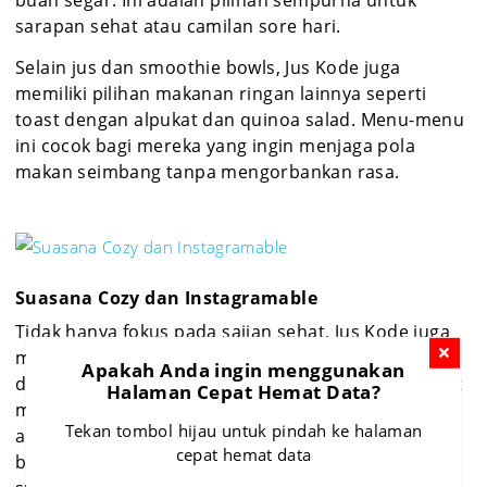
buah segar. Ini adalah pilihan sempurna untuk
sarapan sehat atau camilan sore hari.
Selain jus dan smoothie bowls, Jus Kode juga
memiliki pilihan makanan ringan lainnya seperti
toast dengan alpukat dan quinoa salad. Menu-menu
ini cocok bagi mereka yang ingin menjaga pola
makan seimbang tanpa mengorbankan rasa.
Suasana Cozy dan Instagramable
Tidak hanya fokus pada sajian sehat, Jus Kode juga
memberikan pengalaman nongkrong yang nyaman
Apakah Anda ingin menggunakan
dan menyenangkan. Desain interior Jus Kode dibuat
Halaman Cepat Hemat Data?
modern dan minimalis dengan sentuhan elemen
Tekan tombol hijau untuk pindah ke halaman
alam seperti tanaman hijau yang diletakkan di
cepat hemat data
berbagai sudut ruangan. Hal ini memberikan