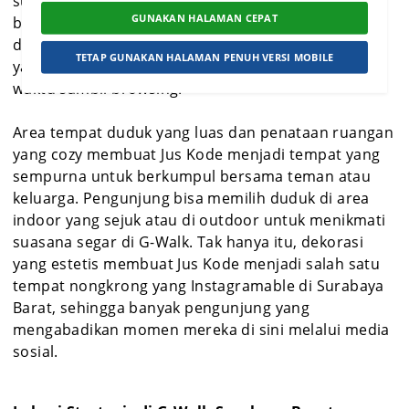
suasana yang menyegarkan dan cocok untuk
GUNAKAN HALAMAN CEPAT
bersantai. Selain itu, tempat ini juga dilengkapi
dengan Wi-Fi gratis, sehingga banyak pengunjung
TETAP GUNAKAN HALAMAN PENUH VERSI MOBILE
yang datang untuk bekerja atau sekadar menikmati
waktu sambil browsing.
Area tempat duduk yang luas dan penataan ruangan
yang cozy membuat Jus Kode menjadi tempat yang
sempurna untuk berkumpul bersama teman atau
keluarga. Pengunjung bisa memilih duduk di area
indoor yang sejuk atau di outdoor untuk menikmati
suasana segar di G-Walk. Tak hanya itu, dekorasi
yang estetis membuat Jus Kode menjadi salah satu
tempat nongkrong yang Instagramable di Surabaya
Barat, sehingga banyak pengunjung yang
mengabadikan momen mereka di sini melalui media
sosial.