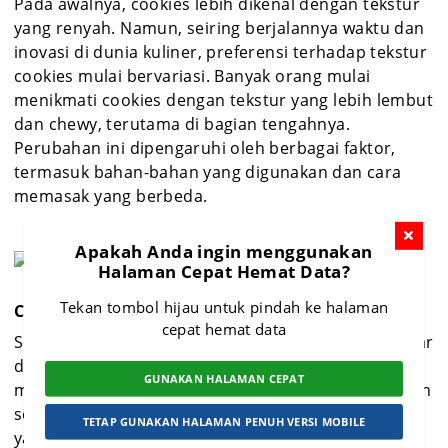
Pada awalnya, cookies lebih dikenal dengan tekstur
yang renyah. Namun, seiring berjalannya waktu dan
inovasi di dunia kuliner, preferensi terhadap tekstur
cookies mulai bervariasi. Banyak orang mulai
menikmati cookies dengan tekstur yang lebih lembut
dan chewy, terutama di bagian tengahnya.
Perubahan ini dipengaruhi oleh berbagai faktor,
termasuk bahan-bahan yang digunakan dan cara
memasak yang berbeda.
Apakah Anda ingin menggunakan
Halaman Cepat Hemat Data?
Tekan tombol hijau untuk pindah ke halaman
Ciri Khas Soft Cookies Jumbo
cepat hemat data
Soft Cookies Jumbo memiliki ukuran yang lebih besar
dibandingkan cookies biasa, sehingga lebih
GUNAKAN HALAMAN CEPAT
mengenyangkan. Teksturnya yang tebal, lembut, dan
sedikit kenyal di bagian luar, dengan bagian dalam
TETAP GUNAKAN HALAMAN PENUH VERSI MOBILE
yang empuk dan lumer di mulut, menjadi ciri khas