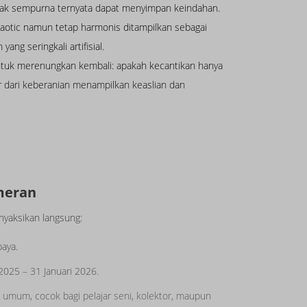
tidak sempurna ternyata dapat menyimpan keindahan.
 chaotic namun tetap harmonis ditampilkan sebagai
yang seringkali artifisial.
ntuk merenungkan kembali: apakah kecantikan hanya
ahir dari keberanian menampilkan keaslian dan
meran
nyaksikan langsung:
baya.
2025 – 31 Januari 2026.
umum, cocok bagi pelajar seni, kolektor, maupun