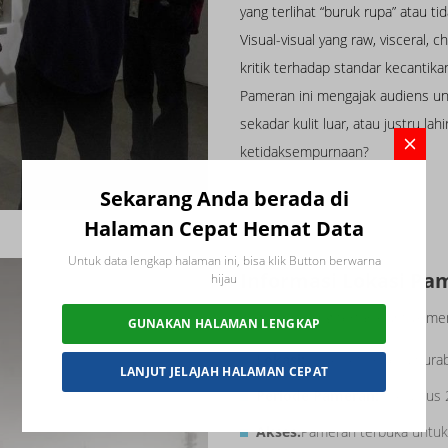
yang terlihat “buruk rupa” atau 
Visual-visual yang raw, visceral,
kritik terhadap standar kecantikan 
Pameran ini mengajak audiens u
sekadar kulit luar, atau justru l
ketidaksempurnaan?
Sekarang Anda berada di
Halaman Cepat Hemat Data
Untuk data lengkap halaman ini, bisa klik Button berwarna
Informasi Lokasi Pa
hijau
Bagi Anda yang tertarik untuk me
GUNAKAN HALAMAN LENGKAP
Lokasi:
UYCC Art Gallery, Sura
LANJUT JELAJAH HALAMAN CEPAT
Periode Pameran:
4 Agustus 
Akses:
Pameran terbuka untuk 