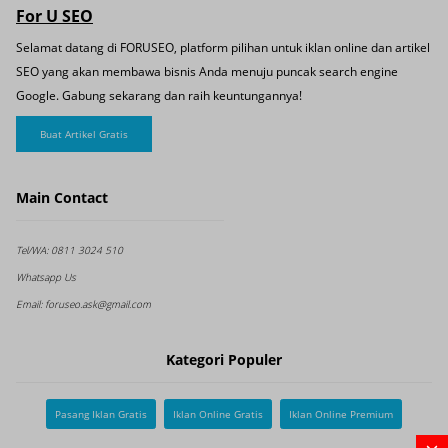
For U SEO
Selamat datang di FORUSEO, platform pilihan untuk iklan online dan artikel
SEO yang akan membawa bisnis Anda menuju puncak search engine
Google. Gabung sekarang dan raih keuntungannya!
Buat Artikel Gratis
Main Contact
Tel/WA:
0811 3024 510
Whatsapp Us
Email:
foruseo.ask@gmail.com
Kategori Populer
Pasang Iklan Gratis
Iklan Online Gratis
Iklan Online Premium