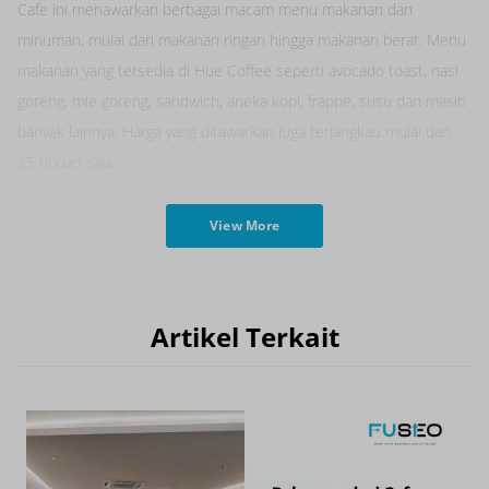
Cafe ini menawarkan berbagai macam menu makanan dan
minuman, mulai dari makanan ringan hingga makanan berat. Menu
makanan yang tersedia di Hue Coffee seperti avocado toast, nasi
goreng, mie goreng, sandwich, aneka kopi, frappe, susu dan masih
banyak lainnya. Harga yang ditawarkan juga terjangkau mulai dari
25 ribuan saja.
View More
Artikel Terkait