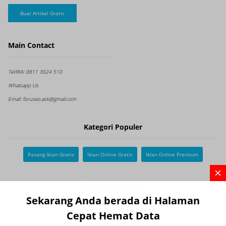
Buat Artikel Gratis
Main Contact
Tel/WA:
0811 3024 510
Whatsapp Us
Email:
foruseo.ask@gmail.com
Kategori Populer
Pasang Iklan Gratis
Iklan Online Gratis
Iklan Online Premium
Pencarian Populer
Sekarang Anda berada di Halaman
Cepat Hemat Data
Kuliner Surabaya
Kulinersidoarjo
Kuliner Malang