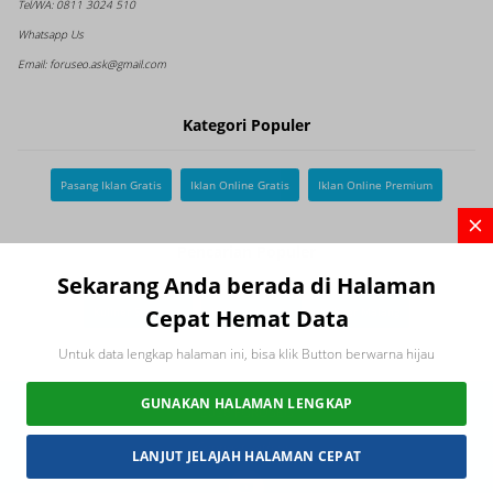
Tel/WA:
0811 3024 510
Whatsapp Us
Email:
foruseo.ask@gmail.com
Kategori Populer
Pasang Iklan Gratis
Iklan Online Gratis
Iklan Online Premium
Pencarian Populer
Sekarang Anda berada di Halaman
Cepat Hemat Data
Kuliner Surabaya
Kulinersidoarjo
Kuliner Malang
Untuk data lengkap halaman ini, bisa klik Button berwarna hijau
GUNAKAN HALAMAN LENGKAP
2026 FORUSEO
Connect with us
LANJUT JELAJAH HALAMAN CEPAT