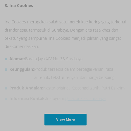
3. Ina Cookies
Ina Cookies merupakan salah satu merek kue kering yang terkenal
di Indonesia, termasuk di Surabaya. Dengan cita rasa khas dan
tekstur yang sempurna, Ina Cookies menjadi pilihan yang sangat
direkomendasikan.
Alamat:
Barata Jaya XIV No. 33 Surabaya
Keunggulan:
Produk tersedia dalam berbagai varian, rasa
autentik, tekstur renyah, dan harga bersaing.
Produk Andalan:
Nastar original, Kastengel gurih, Putri Es krim.
Informasi Kontak:
Instagram:
@inacookies_surabaya
View More