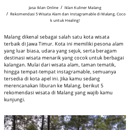
Jasa Iklan Online
Iklan Kuliner Malang
Rekomendasi 5 Wisata Alam dan Instagramable di Malang, Coco
k untuk Healing!
Malang dikenal sebagai salah satu kota wisata
terbaik di Jawa Timur. Kota ini memiliki pesona alam
yang luar biasa, udara yang sejuk, serta beragam
destinasi wisata menarik yang cocok untuk berbagai
kalangan. Mulai dari wisata alam, taman tematik,
hingga tempat-tempat instagramable, semuanya
tersedia di kota apel ini. Jika kamu sedang
merencanakan liburan ke Malang, berikut 5
rekomendasi wisata di Malang yang wajib kamu
kunjungi.