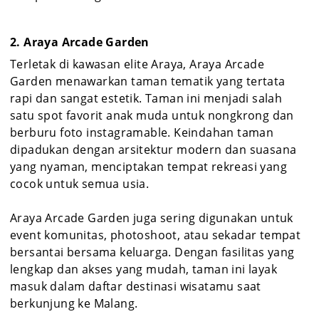
2. Araya Arcade Garden
Terletak di kawasan elite Araya, Araya Arcade
Garden menawarkan taman tematik yang tertata
rapi dan sangat estetik. Taman ini menjadi salah
satu spot favorit anak muda untuk nongkrong dan
berburu foto instagramable. Keindahan taman
dipadukan dengan arsitektur modern dan suasana
yang nyaman, menciptakan tempat rekreasi yang
cocok untuk semua usia.
Araya Arcade Garden juga sering digunakan untuk
event komunitas, photoshoot, atau sekadar tempat
bersantai bersama keluarga. Dengan fasilitas yang
lengkap dan akses yang mudah, taman ini layak
masuk dalam daftar destinasi wisatamu saat
berkunjung ke Malang.