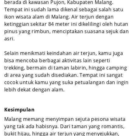
berada di kawasan Pujon, Kabupaten Malang.
Tempat ini sudah lama dikenal sebagai salah satu
ikon wisata alam di Malang. Air terjun dengan
ketinggian sekitar 84 meter ini dikelilingi oleh hutan
pinus yang rimbun, menciptakan suasana sejuk dan
asri.
Selain menikmati keindahan air terjun, kamu juga
bisa mencoba berbagai aktivitas lain seperti
trekking, bermain di taman labirin, hingga camping
di area yang sudah disediakan. Tempat ini sangat
cocok untuk kamu yang suka petualangan dan ingin
lebih dekat dengan alam.
Kesimpulan
Malang memang menyimpan sejuta pesona wisata
yang tak ada habisnya. Dari taman yang romantis,
bukit hijau, hingga air terjun yang menyejukkan,