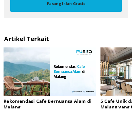
Pasang Iklan Gratis
Artikel Terkait
Rekomendasi Cafe Bernuansa Alam di
5 Cafe Unik d
Malang
Malang yang 