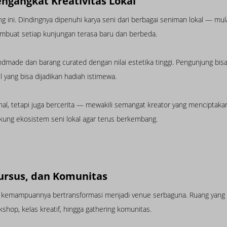
engangkat Kreativitas Lokal
 ini. Dindingnya dipenuhi karya seni dari berbagai seniman lokal — mulai d
embuat setiap kunjungan terasa baru dan berbeda.
made dan barang curated dengan nilai estetika tinggi. Pengunjung bisa
il yang bisa dijadikan hadiah istimewa.
sional, tetapi juga bercerita — mewakili semangat kreator yang mencipt
ng ekosistem seni lokal agar terus berkembang.
ursus, dan Komunitas
h kemampuannya bertransformasi menjadi venue serbaguna. Ruang yang 
kshop, kelas kreatif, hingga gathering komunitas.