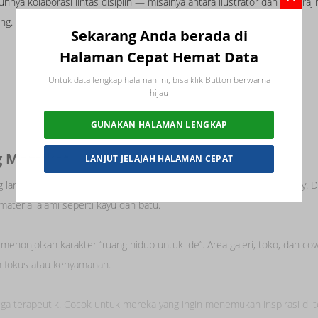
nya kolaborasi lintas disiplin — misalnya antara ilustrator dan pengraj
ng.
Sekarang Anda berada di
Halaman Cepat Hemat Data
Untuk data lengkap halaman ini, bisa klik Button berwarna
hijau
GUNAKAN HALAMAN LENGKAP
ng Memikat
LANJUT JELAJAH HALAMAN CEPAT
 langsung disambut dengan atmosfer yang artsy namun tetap homey. 
aterial alami seperti kayu dan batu.
 menonjolkan karakter “ruang hidup untuk ide”. Area galeri, toko, dan co
an fokus atau kenyamanan.
 juga terapeutik. Cocok untuk mereka yang ingin menemukan inspirasi di 