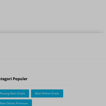
Nest Studio Sur
Kegiatan kreatif kin
tegori Populer
Pasang Iklan Gratis
Iklan Online Gratis
Iklan Online Premium