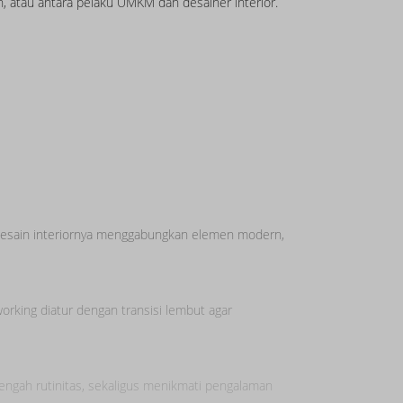
in, atau antara pelaku UMKM dan desainer interior.
Desain interiornya menggabungkan elemen modern,
working diatur dengan transisi lembut agar
tengah rutinitas, sekaligus menikmati pengalaman