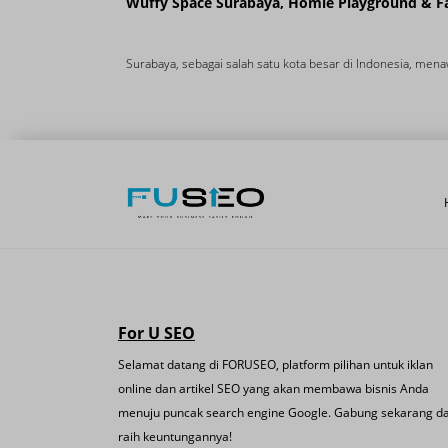
Wuffy Space Surabaya, Homie Playground & F
Surabaya, sebagai salah satu kota besar di Indonesia, mena
For U SEO
Selamat datang di FORUSEO, platform pilihan untuk iklan
online dan artikel SEO yang akan membawa bisnis Anda
menuju puncak search engine Google. Gabung sekarang d
raih keuntungannya!