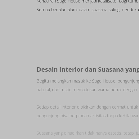
Kehadiran Sage House menjadi katalisator bagi tumbuh
Semua berjalan alami dalam suasana saling menduku
Desain Interior dan Suasana ya
Begitu melangkah masuk ke Sage House, pengunjung
natural, dan rustic memadukan warna netral dengan m
Setiap detail interior dipikirkan dengan cermat untuk
pengunjung bisa berpindah aktivitas tanpa kehilang
Suasana yang dihadirkan tidak hanya estetis, tetapi