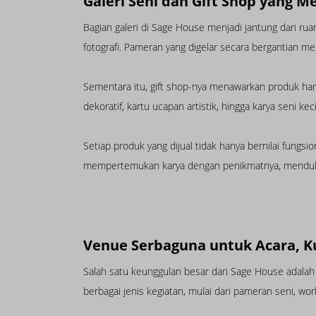
Galeri Seni dan Gift Shop yang M
Bagian galeri di Sage House menjadi jantung dari ruang
fotografi. Pameran yang digelar secara bergantian m
Sementara itu, gift shop-nya menawarkan produk hand
dekoratif, kartu ucapan artistik, hingga karya seni kec
Setiap produk yang dijual tidak hanya bernilai fung
mempertemukan karya dengan penikmatnya, menduku
Venue Serbaguna untuk Acara, K
Salah satu keunggulan besar dari Sage House adala
berbagai jenis kegiatan, mulai dari pameran seni, wor