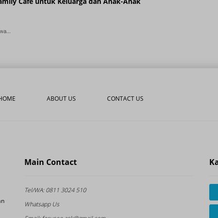
amily Cafe untuk Keluarga dan Anak-Anak
wa...
HOME
ABOUT US
CONTACT US
Main Contact
Ka
Tel/WA:
0811 3024 510
an
Whatsapp Us