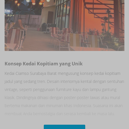
Konsep Kedai Kopitiam yang Unik
Kedai Ciamso Surabaya Barat mengusung konsep kedai kopitiam
jadul yang sedang tren. Desain interiornya kental dengan sentuhan
vintage, seperti penggunaan furniture kayu dan lampu gantung
klasik. Dindingnya dihiasi dengan poster-poster lawas atau mural
bertema makanan dan minuman khas Indonesia. Suasana ini akan
membuat Anda bernostalgia dan serasa kembali ke masa lalu.