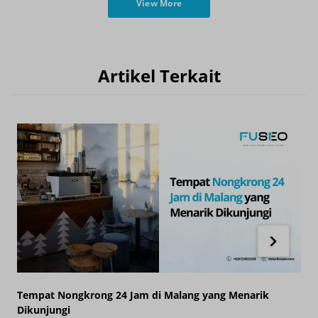
View More
Artikel Terkait
Tempat Nongkrong 24 Jam di Malang yang Menarik
R
Dikunjungi
S