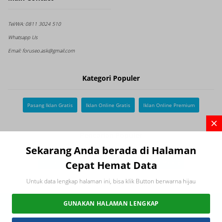
Tel/WA:
0811 3024 510
Whatsapp Us
Email:
foruseo.ask@gmail.com
Kategori Populer
Pasang Iklan Gratis
Iklan Online Gratis
Iklan Online Premium
Pencarian Populer
Sekarang Anda berada di Halaman
Cepat Hemat Data
Kuliner Surabaya
Kulinersidoarjo
Kuliner Malang
Untuk data lengkap halaman ini, bisa klik Button berwarna hijau
GUNAKAN HALAMAN LENGKAP
2026 FORUSEO