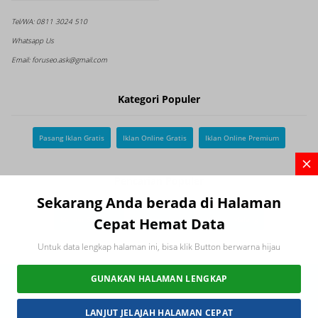
Tel/WA:
0811 3024 510
Whatsapp Us
Email:
foruseo.ask@gmail.com
Kategori Populer
Pasang Iklan Gratis
Iklan Online Gratis
Iklan Online Premium
Pencarian Populer
Sekarang Anda berada di Halaman
Cepat Hemat Data
Kuliner Surabaya
Kulinersidoarjo
Kuliner Malang
Untuk data lengkap halaman ini, bisa klik Button berwarna hijau
GUNAKAN HALAMAN LENGKAP
2026 FORUSEO
Connect with us
LANJUT JELAJAH HALAMAN CEPAT