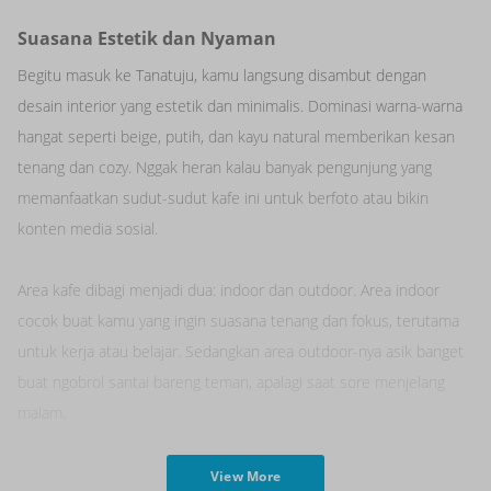
Suasana Estetik dan Nyaman
Begitu masuk ke Tanatuju, kamu langsung disambut dengan
desain interior yang estetik dan minimalis. Dominasi warna-warna
hangat seperti beige, putih, dan kayu natural memberikan kesan
tenang dan cozy. Nggak heran kalau banyak pengunjung yang
memanfaatkan sudut-sudut kafe ini untuk berfoto atau bikin
konten media sosial.
Area kafe dibagi menjadi dua: indoor dan outdoor. Area indoor
cocok buat kamu yang ingin suasana tenang dan fokus, terutama
untuk kerja atau belajar. Sedangkan area outdoor-nya asik banget
buat ngobrol santai bareng teman, apalagi saat sore menjelang
malam.
View More