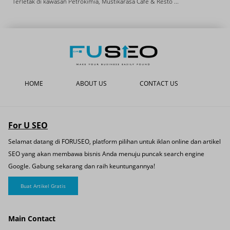
Terletak di kawasan Petrokimia, Mustikarasa Cafe & Resto ...
A
HOME
ABOUT US
CONTACT US
For U SEO
Selamat datang di FORUSEO, platform pilihan untuk iklan online dan artikel
SEO yang akan membawa bisnis Anda menuju puncak search engine
Google. Gabung sekarang dan raih keuntungannya!
Buat Artikel Gratis
Main Contact