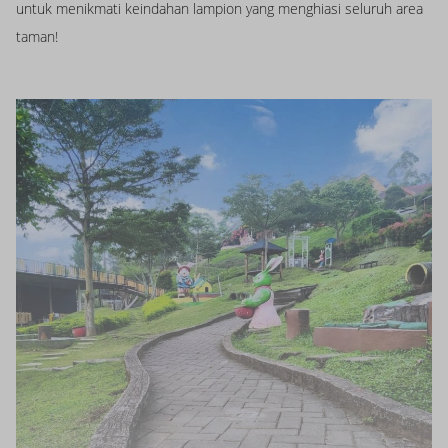
untuk menikmati keindahan lampion yang menghiasi seluruh area
taman!